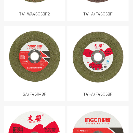
T41-WA46Q5BF2
T41-A/F46Q5BF
关闭
SA/F46R4BF
T41-A/F46Q5BF