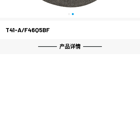
关闭
T41-A/F46Q5BF
产品详情